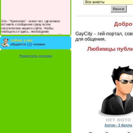
Это - "Кричалка" - мини-чат, где можно
Добро 
оставить сообщение сразу всем
посетителям нашего сайта. Чтобы
пообщаться здесь, необходимо
GayCity - гей-портал, с
зарегистрироваться на сайте и/или войти со
своими логином и паролем.
для общения.
сейчас у нас
общаются
135
человек
Любимцы публик
Разместить рекламу
Антон - 3 балла