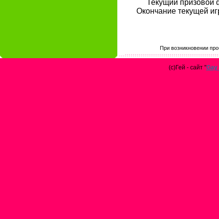
Текущий призовой ф
Окончание текущей игры
При возникновении про
(с)Гей - сайт "
Gay 