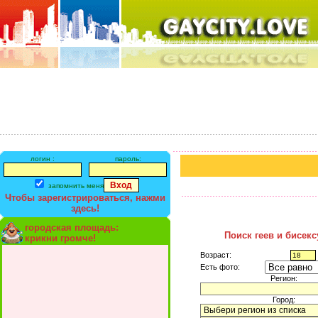
логин :
пароль:
запомнить меня
Чтобы зарегистрироваться, нажми
здесь!
городская площадь:
Поиск геев и бисек
крикни громче!
Возраст:
Есть фото:
Регион:
Город: